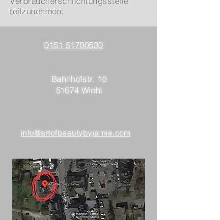
Verbraucherschlichtungsstelle
teilzunehmen.
0151 51700530
Bahnhofstr. 10
51674 Wiehl
info@artofbeautybyjamie.com