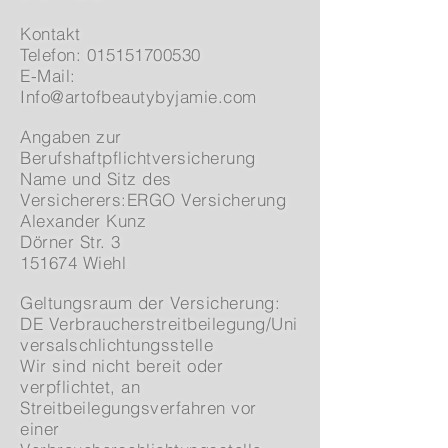
Kontakt
Telefon:
015151700530
E-Mail:
Info@artofbeautybyjamie.com
Angaben zur
Berufshaftpflichtversicherung
Name und Sitz des
Versicherers:
ERGO Versicherung
Alexander Kunz
Dörner Str. 3
1
51674 Wiehl
Geltungsraum der Versicherung:
DE
Verbraucherstreitbeilegung/Uni
versalschlichtungsstelle
Wir sind nicht bereit oder
verpflichtet, an
Streitbeilegungsverfahren vor
einer