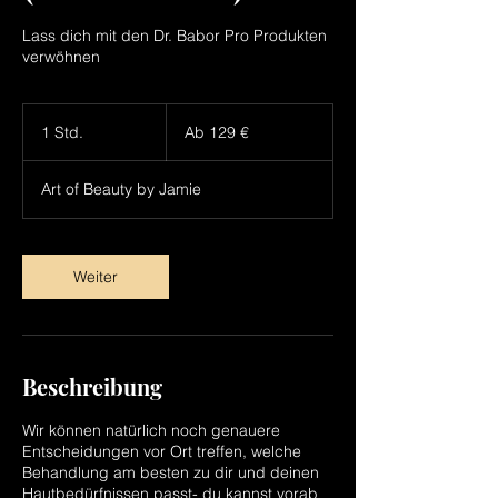
Lass dich mit den Dr. Babor Pro Produkten
verwöhnen
Ab
129
1 Std.
1
Ab 129 €
Euro
S
t
Art of Beauty by Jamie
d
Weiter
Beschreibung
Wir können natürlich noch genauere
Entscheidungen vor Ort treffen, welche
Behandlung am besten zu dir und deinen
Hautbedürfnissen passt- du kannst vorab